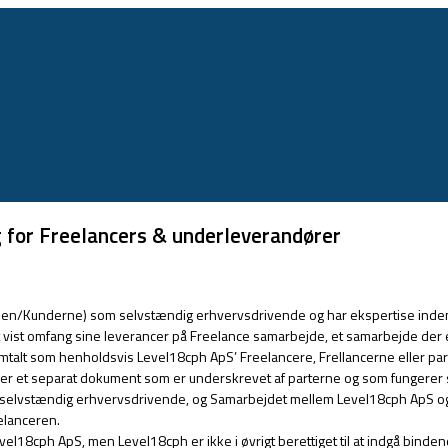
 for Freelancers & underleverandører
n/Kunderne) som selvstændig erhvervsdrivende og har ekspertise inden f
vist omfang sine leverancer på Freelance samarbejde, et samarbejde der er
talt som henholdsvis Level18cph ApS’ Freelancere, Frellancerne eller par
er er et separat dokument som er underskrevet af parterne og som fungerer 
 selvstændig erhvervsdrivende, og Samarbejdet mellem Level18cph ApS og
elanceren.
l18cph ApS, men Level18cph er ikke i øvrigt berettiget til at indgå binden