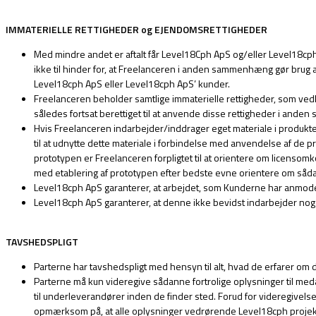
IMMATERIELLE
RETTIGHEDER og EJENDOMSRETTIGHEDER
Med mindre andet er aftalt får Level18Cph ApS og/eller Level18c
ikke til hinder for, at Freelanceren i anden sammenhæng gør brug 
Level18cph ApS eller Level18cph ApS’ kunder.
Freelanceren beholder samtlige immaterielle rettigheder, som ve
således fortsat berettiget til at anvende disse rettigheder i and
Hvis Freelanceren indarbejder/inddrager eget materiale i produkt
til at udnytte dette materiale i forbindelse med anvendelse af de pr
prototypen er Freelanceren forpligtet til at orientere om licensom
med etablering af prototypen efter bedste evne orientere om så
Level18cph ApS garanterer, at arbejdet, som Kunderne har anmodet
Level18cph ApS garanterer, at denne ikke bevidst indarbejder noge
TAVSHEDSPLIGT
Parterne har tavshedspligt med hensyn til alt, hvad de erfarer om
Parterne må kun videregive sådanne fortrolige oplysninger til med
til underleverandører inden de finder sted. Forud for videregivel
opmærksom på, at alle oplysninger vedrørende Level18cph projekte