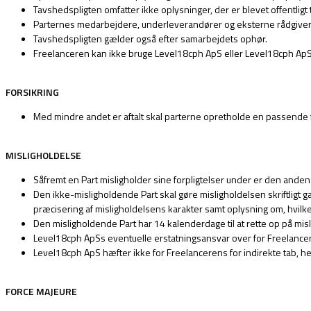
Tavshedspligten omfatter ikke oplysninger, der er blevet offentligt 
Parternes medarbejdere, underleverandører og eksterne rådgivere
Tavshedspligten gælder også efter samarbejdets ophør.
Freelanceren kan ikke bruge Level18cph ApS eller Level18cph ApS 
FORSIKRING
Med mindre andet er aftalt skal parterne opretholde en passende 
MISLIGHOLDELSE
Såfremt en Part misligholder sine forpligtelser under er den anden P
Den ikke-misligholdende Part skal gøre misligholdelsen skriftlig
præcisering af misligholdelsens karakter samt oplysning om, hvilk
Den misligholdende Part har 14 kalenderdage til at rette op på mis
Level18cph ApSs eventuelle erstatningsansvar over for Freelanceren 
Level18cph ApS hæfter ikke for Freelancerens for indirekte tab, he
FORCE MAJEURE