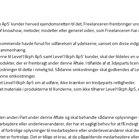
ph ApS’ kunder herved ejendomsretten til det, Freelanceren frembringer u
af knowhow, metoder, modeller eller generel viden, som Freelanceren har m
dkommende havde forud for udførelsen af ydelserne, uanset om disse indgå
en sammenhæng.
erne til Level18cph ApS samt Level18cph ApS’ kunder, skal der tildeles en
odukter, der er frembragt under denne Aftale. I tilfælde af at 3djeparts lice
kostninger til dette i rimelig tid. Sådanne omkostninger skal godkendes af
danne omkostninger.
 Level18cph ApS om at udføre, ikke krænker en tredjeparts rettigheder.
t materiale i produkterne til Kunderne, som ikke tilhører Level18cph ApS, 
 den anden Part under denne Aftale og skal behandle sådanne oplysninger s
arbejdere eller underleverandører, der har et sagligt behov for at få inds
se af fortrolige oplysninger til medarbejdere eller underleverandører sk
t er fortrolige. Det er tillige et krav, at de pågældende medarbejdere el