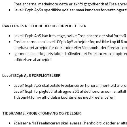
Freelancerne, medmindre dette er skriftligt godkendt af Freelance
Level18cph ApSs specifikke ydelser samt kundens forventninger t
PARTERNES RETTIGHEDER OG FORPLIGTELSER
Level18cph ApS kan frit vælge, hvilke Freelancere der skal forest
Freelancerne som Level18Cph ApS arbejder for, må ikke i op til 6 m
timebaseret arbejde for de Kunder eller Virksomheder Freelanceren 
Igennem samarbejdets løbetid påhviler det Freelanceren at optræ
udførelsen af arbejdet.
Level18Cph ApS FORPLIGTELSER
Level18cph ApS skal betale Freelanceren honorar i henhold til ordref
Level18cph forpligtet til at afregne 25% af det honorar som er aftalt
Tidspunkt for ny afholdelse koordineres med Freelanceren.
TIDSRAMME, PROJEKTOMFANG OG YDELSER
Ydelserne fra Freelanceren skal leveres i henhold til det der er afta