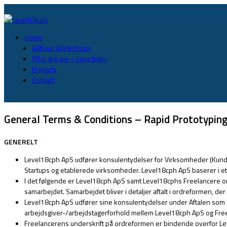
Home
48hour Workshops
Who are we – core team
Projects
Contact
General Terms & Conditions – Rapid Prototyping
GENERELT
Level18cph ApS udfører konsulentydelser for Virksomheder (Kunde
Startups og etablerede virksomheder. Level18cph ApS baserer i et 
I det følgende er Level18cph ApS samt Level18cphs Freelancere om
samarbejdet. Samarbejdet bliver i detaljer aftalt i ordreformen, d
Level18cph ApS udfører sine konsulentydelser under Aftalen som
arbejdsgiver-/arbejdstagerforhold mellem Level18cph ApS og Fre
Freelancerens underskrift på ordreformen er bindende overfor Leve