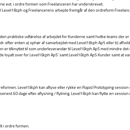
rne evt. i ordre formen som Freelanceren har underskrevet.
il Level18cph og Freelancerens arbejde fremgår af den ordreform Freela
å den praktiske udførelse af arbejdet for Kunderne samt hvilke teams der e
dr. efter enten a) ophør af samarbejdet med Level18cph ApS eller b) afholde
er tilknyttet til som underleverandør til Level18cph ApS med mindre det er
de loyalt over for Level18cph ApS’ samt Level18cph ApS Kunder samt at v
ormen. Level18cph kan aflyse eller rykke en Rapid Prototyping session op til 
 senest 60 dage efter aflysning / flytning. Level18cph kan flytte en session 
lt i ordre formen.