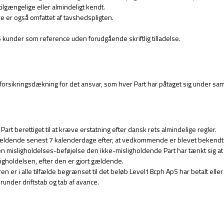
tilgængelige eller almindeligt kendt.
 er også omfattet af tavshedspligten.
kunder som reference uden forudgående skriftlig tilladelse.
forsikringsdækning for det ansvar, som hver Part har påtaget sig under sa
art berettiget til at kræve erstatning efter dansk rets almindelige regler.
t gældende senest 7 kalenderdage efter, at vedkommende er blevet bekendt
en misligholdelses-beføjelse den ikke-misligholdende Part har tænkt sig at
ligholdelsen, efter den er gjort gældende.
er i alle tilfælde begrænset til det beløb Level18cph ApS har betalt eller a
runder driftstab og tab af avance.