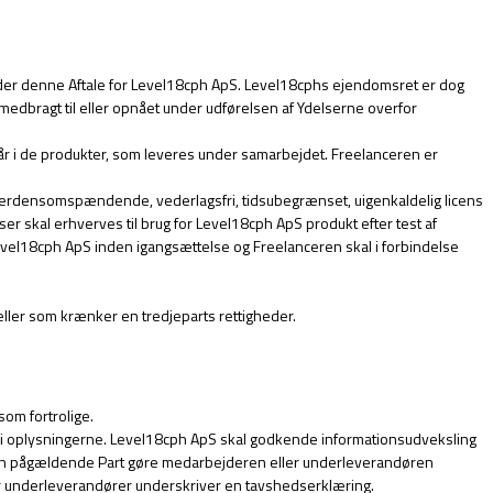
nder denne Aftale for Level18cph ApS. Level18cphs ejendomsret er dog
edbragt til eller opnået under udførelsen af Ydelserne overfor
r i de produkter, som leveres under samarbejdet. Freelanceren er
 verdensomspændende, vederlagsfri, tidsubegrænset, uigenkaldelig licens
nser skal erhverves til brug for Level18cph ApS produkt efter test af
 Level18cph ApS inden igangsættelse og Freelanceren skal i forbindelse
eller som krænker en tredjeparts rettigheder.
om fortrolige.
igt i oplysningerne. Level18cph ApS skal godkende informationsudveksling
al den pågældende Part gøre medarbejderen eller underleverandøren
ler underleverandører underskriver en tavshedserklæring.