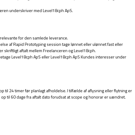
nceren underskriver med Level18cph ApS.
r relevante for den samlede leverance.
lse af Rapid Prototyping session tage lønnet eller ulønnet fast eller
 skriftligt aftalt mellem Freelanceren og Level18cph.
aretage Level18cph ApS eller Level18cph ApS Kundes interesser under
24 timer før planlagt afholdelse. I tilfælde af aflysning eller flytning er
i op til 60 dage fra aftalt dato forudsat at scope og honorar er uændret.